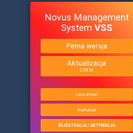
Novus Management
System
VSS
Pełna wersja
Aktualizacja
2.08.26
Lista zmian
Instrukcja
REJESTRACJA / AKTYWACJA